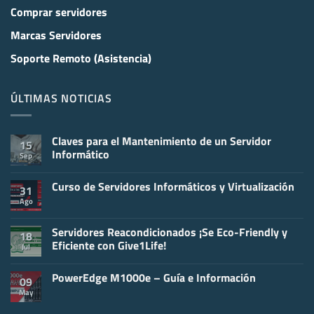
Comprar servidores
Marcas Servidores
Soporte Remoto (Asistencia)
ÚLTIMAS NOTICIAS
Claves para el Mantenimiento de un Servidor
15
Informático
Sep
No
hay
Curso de Servidores Informáticos y Virtualización
comentarios
31
en
Ago
No
Claves
hay
para
comentarios
el
en
Servidores Reacondicionados ¡Se Eco-Friendly y
Mantenimiento
18
Curso
de
Eficiente con Give1Life!
Jul
de
un
Servidores
Servidor
No
Informáticos
Informático
hay
y
PowerEdge M1000e – Guía e Información
comentarios
09
Virtualización
en
May
No
Servidores
hay
Reacondicionados
comentarios