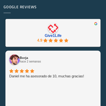
¡Se
en
Eco-
PowerEdge
GOOGLE REVIEWS
Friendly
M1000e
y
–
Eficiente
Guía
con
e
Give1Life!
Información
Give1Life
4.9
Borja
hace 2 semanas
Daniel me ha asesorado de 10, muchas gracias!