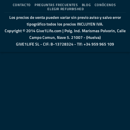
Express
Transfer
2
Elect
CONTACTO
PREGUNTAS FRECUENTES
BLOG
CONÓCENOS
ELEGIR REFURBISHED
Los precios de venta pueden variar sin previo aviso y salvo error
tipográfico todos los precios INCLUYEN IVA.
Copyright © 2014 Give1Life.com | Polg. Ind. Marismas Polvorin, Calle
Campo Comun, Nave 5. 21007 - (Huelva)
GIVE1LIFE SL - CIF: B-13728324 - Tlf: +34 959 965 109