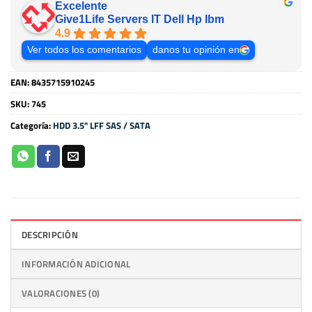
Excelente
Give1Life Servers IT Dell Hp Ibm
4.9
Ver todos los comentarios
danos tu opinión en
EAN:
8435715910245
SKU:
745
Categoría:
HDD 3.5" LFF SAS / SATA
DESCRIPCIÓN
INFORMACIÓN ADICIONAL
VALORACIONES (0)