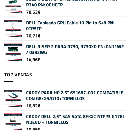
R740 PN: 0GHGTP
78,53
€
DELL Cableado GPU Cable 10 Pin to 6+8 PN:
0TR5TP
76,71
€
DELL RISER 2 PARA R730, R730XD PN: 0N11WF
/ 0392WG
14,96
€
TOP VENTAS
CADDY PARA HP 2.5" 651687-001 COMPATIBLE
CON G8/G9/G10+TORNILLOS
16,82
€
CADDY DELL 2.5″ SAS SATA 8FKXC NTPP3 G176J
NUEVO + TORNILLOS
10,95
€