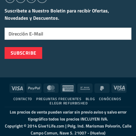
Suscribete a Nuestro Boletin para recibir
Ofertas,
Novedades y Descuentos.
Visa
PayPal
MasterCard
American
Bank
PayPal
Visa
Express
Transfer
2
Elect
CONTACTO
PREGUNTAS FRECUENTES
BLOG
CONÓCENOS
ELEGIR REFURBISHED
Los precios de venta pueden variar sin previo aviso y salvo error
tipográfico todos los precios INCLUYEN IVA.
Copyright © 2014 Give1Life.com | Polg. Ind. Marismas Polvorin, Calle
Campo Comun, Nave 5. 21007 - (Huelva)