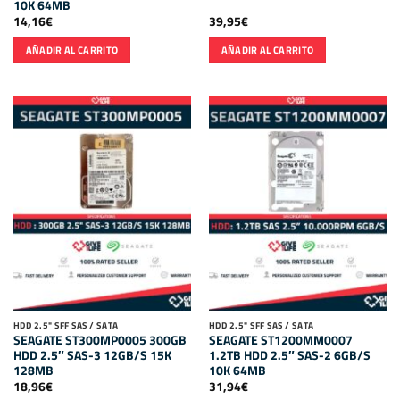
10K 64MB
14,16
€
39,95
€
AÑADIR AL CARRITO
AÑADIR AL CARRITO
HDD 2.5" SFF SAS / SATA
HDD 2.5" SFF SAS / SATA
SEAGATE ST300MP0005 300GB
SEAGATE ST1200MM0007
HDD 2.5″ SAS-3 12GB/S 15K
1.2TB HDD 2.5″ SAS-2 6GB/S
128MB
10K 64MB
18,96
€
31,94
€