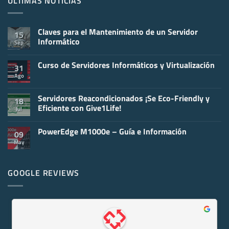
ÚLTIMAS NOTICIAS
Claves para el Mantenimiento de un Servidor
15
Informático
Sep
No
hay
Curso de Servidores Informáticos y Virtualización
comentarios
31
en
Ago
No
Claves
hay
para
comentarios
el
en
Servidores Reacondicionados ¡Se Eco-Friendly y
Mantenimiento
18
Curso
de
Eficiente con Give1Life!
Jul
de
un
Servidores
Servidor
No
Informáticos
Informático
hay
y
PowerEdge M1000e – Guía e Información
comentarios
09
Virtualización
en
May
No
Servidores
hay
Reacondicionados
comentarios
¡Se
en
Eco-
PowerEdge
GOOGLE REVIEWS
Friendly
M1000e
y
–
Eficiente
Guía
con
e
Give1Life!
Información