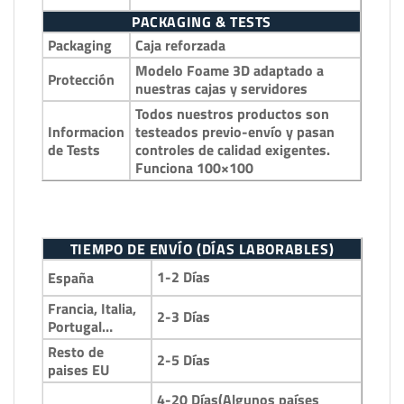
PACKAGING & TESTS
Packaging
Caja reforzada
Modelo Foame 3D adaptado a
Protección
nuestras cajas y servidores
Todos nuestros productos son
Informacion
testeados previo-envío y pasan
de Tests
controles de calidad exigentes.
Funciona 100×100
TIEMPO DE ENVÍO (DÍAS LABORABLES)
1-2 Días
España
Francia, Italia,
2-3 Días
Portugal…
Resto de
2-5 Días
paises EU
4-20 Días(Algunos países