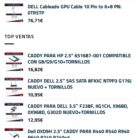
DELL Cableado GPU Cable 10 Pin to 6+8 PN:
0TR5TP
76,71
€
TOP VENTAS
CADDY PARA HP 2.5" 651687-001 COMPATIBLE
CON G8/G9/G10+TORNILLOS
16,82
€
CADDY DELL 2.5″ SAS SATA 8FKXC NTPP3 G176J
NUEVO + TORNILLOS
10,95
€
CADDY PARA DELL 3.5″ F238F, KG1CH, X968D,
0X968D, G302D NUEVO+TORNILLOS
12,95
€
Dell DXD9H 2.5" CADDY PARA R440 R540 R940
R640 R740 R740xd