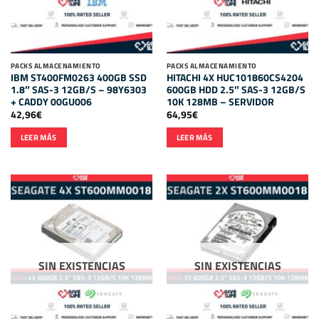
PACKS ALMACENAMIENTO
PACKS ALMACENAMIENTO
IBM ST400FM0263 400GB SSD
HITACHI 4X HUC101860CS4204
1.8″ SAS-3 12GB/S – 98Y6303
600GB HDD 2.5″ SAS-3 12GB/S
+ CADDY 00GU006
10K 128MB – SERVIDOR
42,96
€
64,95
€
LEER MÁS
LEER MÁS
SIN EXISTENCIAS
SIN EXISTENCIAS