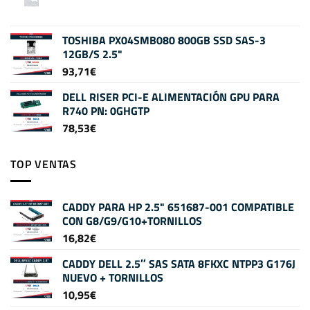
TOSHIBA PX04SMB080 800GB SSD SAS-3
12GB/S 2.5"
93,71
€
DELL RISER PCI-E ALIMENTACIÓN GPU PARA
R740 PN: 0GHGTP
78,53
€
TOP VENTAS
CADDY PARA HP 2.5" 651687-001 COMPATIBLE
CON G8/G9/G10+TORNILLOS
16,82
€
CADDY DELL 2.5″ SAS SATA 8FKXC NTPP3 G176J
NUEVO + TORNILLOS
10,95
€