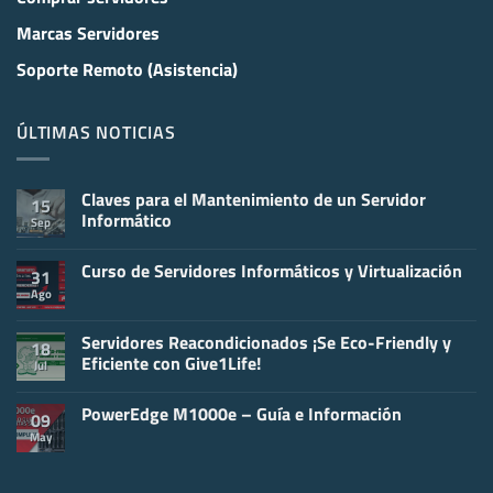
Marcas Servidores
Soporte Remoto (Asistencia)
ÚLTIMAS NOTICIAS
Claves para el Mantenimiento de un Servidor
15
Informático
Sep
No
hay
Curso de Servidores Informáticos y Virtualización
comentarios
31
en
Ago
No
Claves
hay
para
comentarios
el
en
Servidores Reacondicionados ¡Se Eco-Friendly y
Mantenimiento
18
Curso
de
Eficiente con Give1Life!
Jul
de
un
Servidores
Servidor
No
Informáticos
Informático
hay
y
PowerEdge M1000e – Guía e Información
comentarios
09
Virtualización
en
May
No
Servidores
hay
Reacondicionados
comentarios
¡Se
en
Eco-