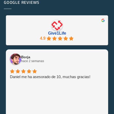
PowerEdge
GOOGLE REVIEWS
Friendly
M1000e
y
–
Eficiente
Guía
con
e
Give1Life!
Información
Give1Life
4.9
Borja
hace 2 semanas
Daniel me ha asesorado de 10, muchas gracias!