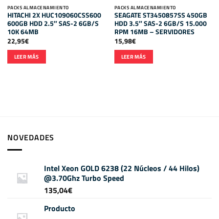
PACKS ALMACENAMIENTO
PACKS ALMACENAMIENTO
HITACHI 2X HUC109060CSS600
SEAGATE ST3450857SS 450GB
600GB HDD 2.5″ SAS-2 6GB/S
HDD 3.5″ SAS-2 6GB/S 15.000
10K 64MB
RPM 16MB – SERVIDORES
22,95
€
15,98
€
LEER MÁS
LEER MÁS
NOVEDADES
Intel Xeon GOLD 6238 (22 Núcleos / 44 Hilos)
@3.70Ghz Turbo Speed
135,04
€
Producto