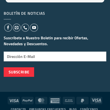
BOLETÍN DE NOTICIAS
Suscribete a Nuestro Boletin para recibir
Ofertas,
Novedades y Descuentos.
Visa
PayPal
MasterCard
American
Bank
PayPal
Visa
Express
Transfer
2
Elect
CONTACTO
PREGUNTAS FRECUENTES
BLOG
CONÓCENOS