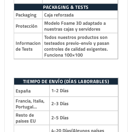
PACKAGING & TESTS
Packaging
Caja reforzada
Modelo Foame 3D adaptado a
Protección
nuestras cajas y servidores
Todos nuestros productos son
Informacion
testeados previo-envío y pasan
de Tests
controles de calidad exigentes.
Funciona 100×100
TIEMPO DE ENVÍO (DÍAS LABORABLES)
1-2 Días
España
Francia, Italia,
2-3 Días
Portugal…
Resto de
2-5 Días
paises EU
4-20 Días(Algunos países