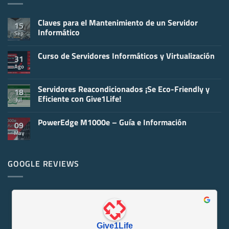
Claves para el Mantenimiento de un Servidor
15
Informático
Sep
No
hay
Curso de Servidores Informáticos y Virtualización
comentarios
31
en
Ago
No
Claves
hay
para
comentarios
el
en
Servidores Reacondicionados ¡Se Eco-Friendly y
Mantenimiento
18
Curso
de
Eficiente con Give1Life!
Jul
de
un
Servidores
Servidor
No
Informáticos
Informático
hay
y
PowerEdge M1000e – Guía e Información
comentarios
09
Virtualización
en
May
No
Servidores
hay
Reacondicionados
comentarios
¡Se
en
Eco-
PowerEdge
GOOGLE REVIEWS
Friendly
M1000e
y
–
Eficiente
Guía
con
e
Give1Life!
Información
Give1Life