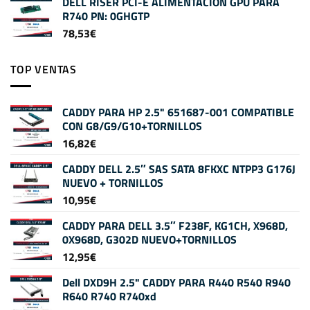
DELL RISER PCI-E ALIMENTACIÓN GPU PARA
R740 PN: 0GHGTP
78,53
€
TOP VENTAS
CADDY PARA HP 2.5" 651687-001 COMPATIBLE
CON G8/G9/G10+TORNILLOS
16,82
€
CADDY DELL 2.5″ SAS SATA 8FKXC NTPP3 G176J
NUEVO + TORNILLOS
10,95
€
CADDY PARA DELL 3.5″ F238F, KG1CH, X968D,
0X968D, G302D NUEVO+TORNILLOS
12,95
€
Dell DXD9H 2.5" CADDY PARA R440 R540 R940
R640 R740 R740xd