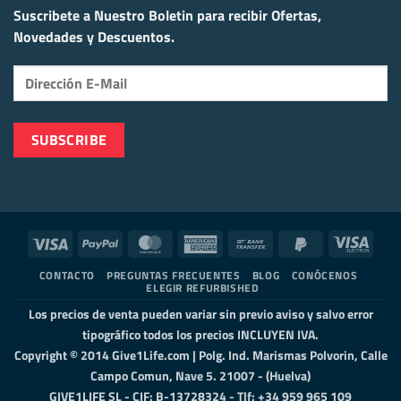
Suscribete a Nuestro Boletin para recibir
Ofertas,
Novedades y Descuentos.
Visa
PayPal
MasterCard
American
Bank
PayPal
Visa
Express
Transfer
2
Elect
CONTACTO
PREGUNTAS FRECUENTES
BLOG
CONÓCENOS
ELEGIR REFURBISHED
Los precios de venta pueden variar sin previo aviso y salvo error
tipográfico todos los precios INCLUYEN IVA.
Copyright © 2014 Give1Life.com | Polg. Ind. Marismas Polvorin, Calle
Campo Comun, Nave 5. 21007 - (Huelva)
GIVE1LIFE SL - CIF: B-13728324 - Tlf: +34 959 965 109