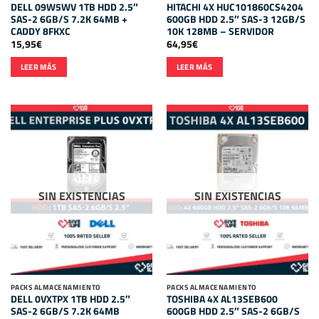
DELL 09W5WV 1TB HDD 2.5″
HITACHI 4X HUC101860CS4204
SAS-2 6GB/S 7.2K 64MB +
600GB HDD 2.5″ SAS-3 12GB/S
CADDY 8FKXC
10K 128MB – SERVIDOR
15,95
€
64,95
€
LEER MÁS
LEER MÁS
SIN EXISTENCIAS
SIN EXISTENCIAS
PACKS ALMACENAMIENTO
PACKS ALMACENAMIENTO
DELL 0VXTPX 1TB HDD 2.5″
TOSHIBA 4X AL13SEB600
SAS-2 6GB/S 7.2K 64MB
600GB HDD 2.5″ SAS-2 6GB/S