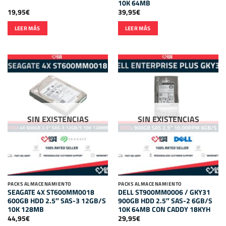
10K 64MB
19,95
€
39,95
€
LEER MÁS
LEER MÁS
SIN EXISTENCIAS
SIN EXISTENCIAS
PACKS ALMACENAMIENTO
PACKS ALMACENAMIENTO
SEAGATE 4X ST600MM0018
DELL ST900MM0006 / GKY31
600GB HDD 2.5″ SAS-3 12GB/S
900GB HDD 2.5″ SAS-2 6GB/S
10K 128MB
10K 64MB CON CADDY 18KYH
44,95
€
29,95
€