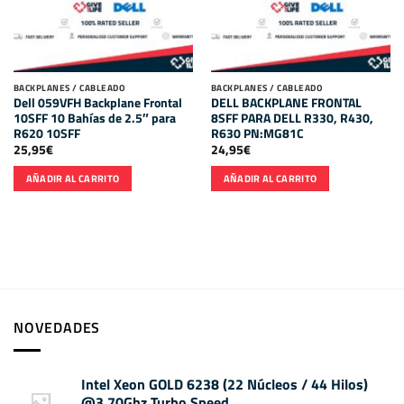
BACKPLANES / CABLEADO
BACKPLANES / CABLEADO
Dell 059VFH Backplane Frontal
DELL BACKPLANE FRONTAL
10SFF 10 Bahías de 2.5″ para
8SFF PARA DELL R330, R430,
R620 10SFF
R630 PN:MG81C
25,95
€
24,95
€
AÑADIR AL CARRITO
AÑADIR AL CARRITO
NOVEDADES
Intel Xeon GOLD 6238 (22 Núcleos / 44 Hilos)
@3.70Ghz Turbo Speed