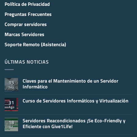
Política de Privacidad
Preguntas Frecuentes
Comprar servidores
Marcas Servidores
Soporte Remoto (Asistencia)
ÚLTIMAS NOTICIAS
Claves para el Mantenimiento de un Servidor
15
Informático
Sep
No
hay
Curso de Servidores Informáticos y Virtualización
comentarios
31
en
Ago
No
Claves
hay
para
comentarios
el
en
Servidores Reacondicionados ¡Se Eco-Friendly y
Mantenimiento
18
Curso
de
Eficiente con Give1Life!
Jul
de
un
Servidores
Servidor
No
Informáticos
Informático
hay