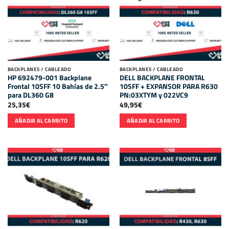
BACKPLANES / CABLEADO
BACKPLANES / CABLEADO
HP 692479-001 Backplane
DELL BACKPLANE FRONTAL
Frontal 10SFF 10 Bahías de 2.5″
10SFF + EXPANSOR PARA R630
para DL360 G8
PN:03XTYM y 022VC9
25,35
€
49,95
€
AÑADIR AL CARRITO
AÑADIR AL CARRITO