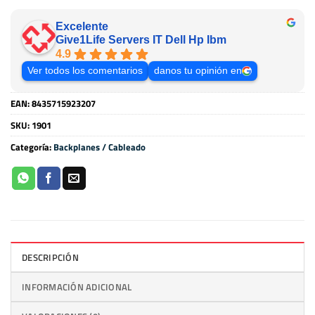
Excelente
Give1Life Servers IT Dell Hp Ibm
4.9
Ver todos los comentarios
danos tu opinión en
EAN:
8435715923207
SKU:
1901
Categoría:
Backplanes / Cableado
DESCRIPCIÓN
INFORMACIÓN ADICIONAL