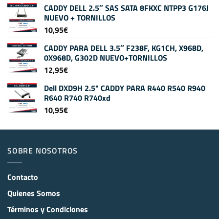
CADDY DELL 2.5″ SAS SATA 8FKXC NTPP3 G176J
NUEVO + TORNILLOS
10,95
€
CADDY PARA DELL 3.5″ F238F, KG1CH, X968D,
0X968D, G302D NUEVO+TORNILLOS
12,95
€
Dell DXD9H 2.5" CADDY PARA R440 R540 R940
R640 R740 R740xd
10,95
€
SOBRE NOSOTROS
Contacto
Quienes Somos
Términos y Condiciones