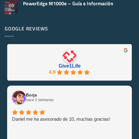
y
PowerEdge M1000e – Guía e Información
comentarios
09
Virtualización
en
May
No
Servidores
hay
Reacondicionados
comentarios
¡Se
en
Eco-
PowerEdge
GOOGLE REVIEWS
Friendly
M1000e
y
–
Eficiente
Guía
con
e
Give1Life!
Información
Give1Life
4.9
Borja
hace 2 semanas
Daniel me ha asesorado de 10, muchas gracias!