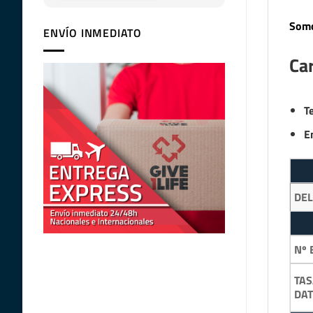
Somo
ENVÍO INMEDIATO
Car
T
E
DE
Nº 
TAS
DA