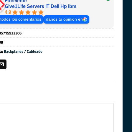
Excelente
Give1Life Servers IT Dell Hp Ibm
4.9
 todos los comentarios
danos tu opinión en
35715923306
08
ía:
Backplanes / Cableado