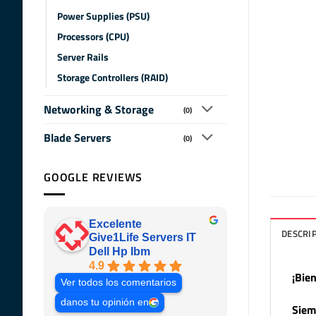
Power Supplies (PSU)
Processors (CPU)
Server Rails
Storage Controllers (RAID)
Networking & Storage
(0)
Blade Servers
(0)
GOOGLE REVIEWS
Excelente
DESCRI
Give1Life Servers IT
Dell Hp Ibm
4.9
¡Bie
Ver todos los comentarios
danos tu opinión en
Siem