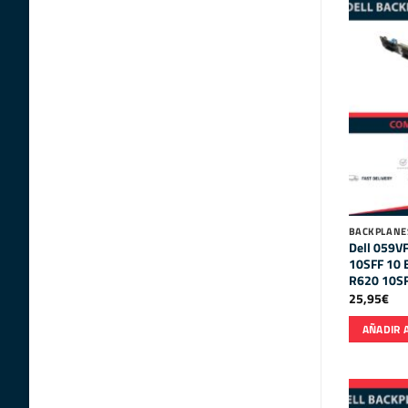
BACKPLANE
Dell 059VF
10SFF 10 B
R620 10S
25,95
€
AÑADIR 