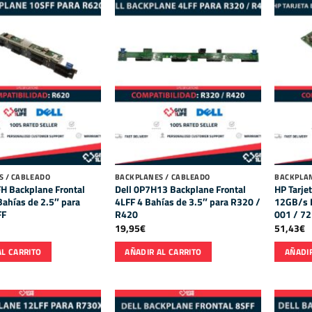
S / CABLEADO
BACKPLANES / CABLEADO
BACKPLAN
H Backplane Frontal
Dell 0P7H13 Backplane Frontal
HP Tarje
ahías de 2.5″ para
4LFF 4 Bahías de 3.5″ para R320 /
12GB/s 
FF
R420
001 / 7
19,95
€
51,43
€
AL CARRITO
AÑADIR AL CARRITO
AÑADIR