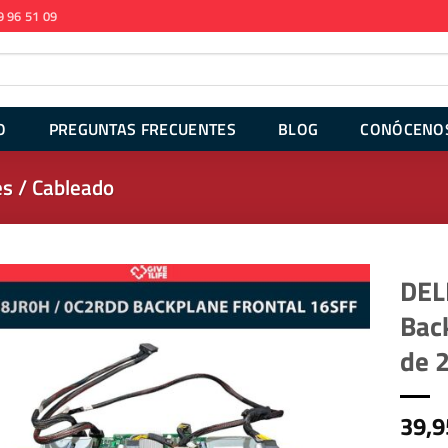
9 96 51 09
O
PREGUNTAS FRECUENTES
BLOG
CONÓCENO
s / Cableado
DEL
Bac
de 
39,9