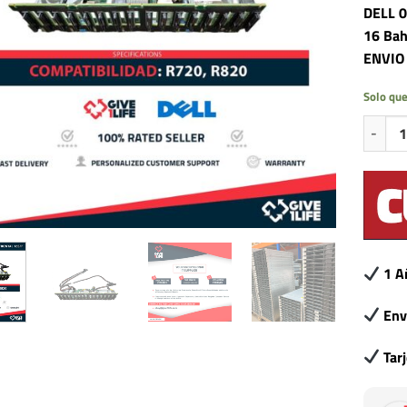
DELL 0
16 Bah
ENVIO
Solo que
DELL 08
1 A
Env
Tar