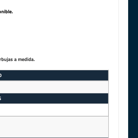
nible.
rbujas a medida.
0
S