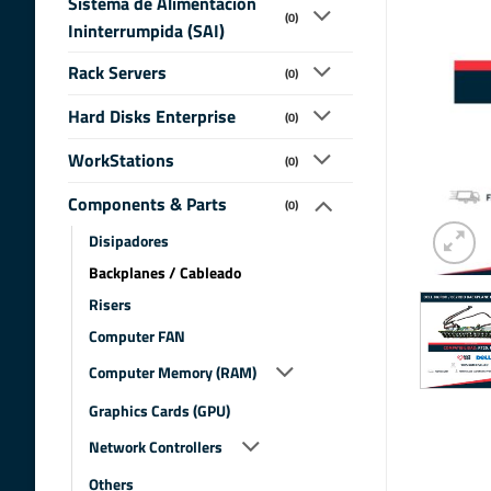
Sistema de Alimentacion
(0)
Ininterrumpida (SAI)
Rack Servers
(0)
Hard Disks Enterprise
(0)
WorkStations
(0)
Components & Parts
(0)
Disipadores
Backplanes / Cableado
Risers
Computer FAN
Computer Memory (RAM)
Graphics Cards (GPU)
Network Controllers
Others