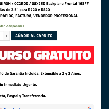
8JR0H / 0C2RDD / 08X25D Backplane Frontal 16SFF
ías de 2.5″ para R720 y R820
 RAPIDO, FACTURA, VENDEDOR PROFESIONAL
dan 2 disponibles
JR0H / 0C2RDD / 08X25D Backplane Frontal 16SFF 16 Bahías de 2.5" par
AÑADIR AL CARRITO
ño de Garantía Incluida. Extensible a 2 y 3 Años.
ío Inmediato Urgente.
jeta, Paypal y Transferencia.