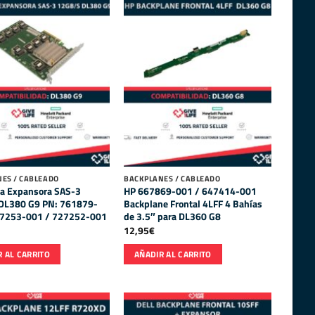
ES / CABLEADO
BACKPLANES / CABLEADO
ta Expansora SAS-3
HP 667869-001 / 647414-001
DL380 G9 PN: 761879-
Backplane Frontal 4LFF 4 Bahías
27253-001 / 727252-001
de 3.5″ para DL360 G8
12,95
€
 AL CARRITO
AÑADIR AL CARRITO