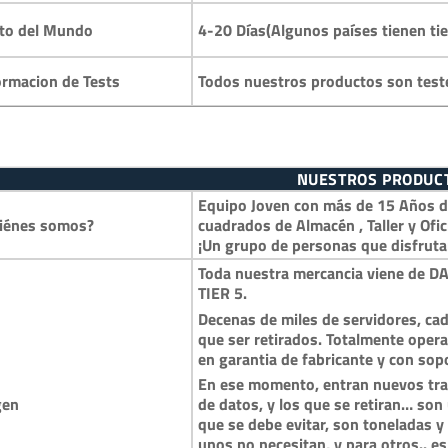
to del Mundo
4-20 Días(Algunos países tienen ti
ormacion de Tests
Todos nuestros productos son test
NUESTROS PRODUC
Equipo Joven con más de 15 Años de
iénes somos?
cuadrados de Almacén , Taller y Ofic
¡Un grupo de personas que disfruta
Toda nuestra mercancia viene de DA
TIER 5.
Decenas de miles de servidores, cad
que ser retirados. Totalmente opera
en garantia de fabricante y con so
En ese momento, entran nuevos trai
gen
de datos, y los que se retiran… so
que se debe evitar, son toneladas 
unos no necesitan, y para otros.. es