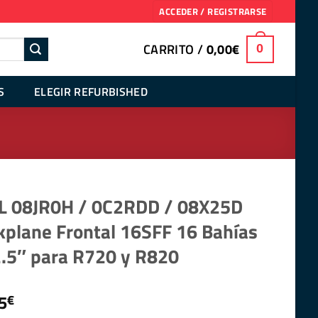
ACCEDER / REGISTRARSE
CARRITO /
0,00
€
0
S
ELEGIR REFURBISHED
L 08JR0H / 0C2RDD / 08X25D
kplane Frontal 16SFF 16 Bahías
2.5″ para R720 y R820
5
€