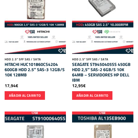
HDD 2.5" SFF SAS / SATA
HDD 2.5" SFF SAS / SATA
HITACHI HUC101860CS4204
SEAGATE ST9450405SS 450GB
600GB HDD 2.5″ SAS-3 12GB/S
HDD 2,5″ SAS-2 6GB/S 10K
10K 128MB
64MB – SERVIDORES HP DELL
IBM
17,94
€
12,95
€
AÑADIR AL CARRITO
AÑADIR AL CARRITO