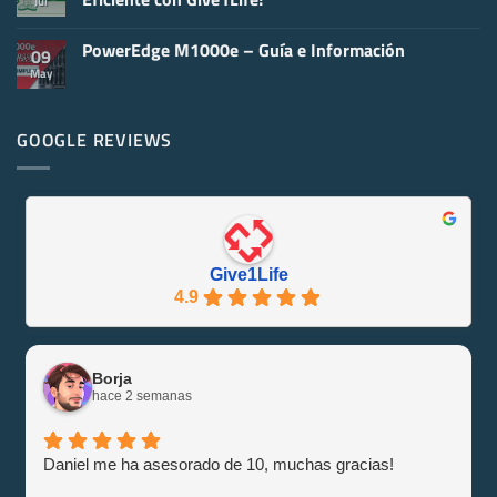
Jul
de
un
Servidores
Servidor
No
Informáticos
Informático
hay
y
PowerEdge M1000e – Guía e Información
comentarios
09
Virtualización
en
May
No
Servidores
hay
Reacondicionados
comentarios
¡Se
en
Eco-
PowerEdge
GOOGLE REVIEWS
Friendly
M1000e
y
–
Eficiente
Guía
con
e
Give1Life!
Información
Give1Life
4.9
Borja
hace 2 semanas
Daniel me ha asesorado de 10, muchas gracias!