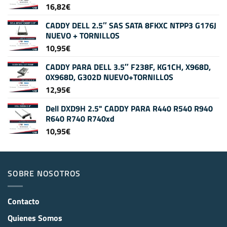
16,82
€
CADDY DELL 2.5″ SAS SATA 8FKXC NTPP3 G176J
NUEVO + TORNILLOS
10,95
€
CADDY PARA DELL 3.5″ F238F, KG1CH, X968D,
0X968D, G302D NUEVO+TORNILLOS
12,95
€
Dell DXD9H 2.5" CADDY PARA R440 R540 R940
R640 R740 R740xd
10,95
€
SOBRE NOSOTROS
Contacto
Quienes Somos