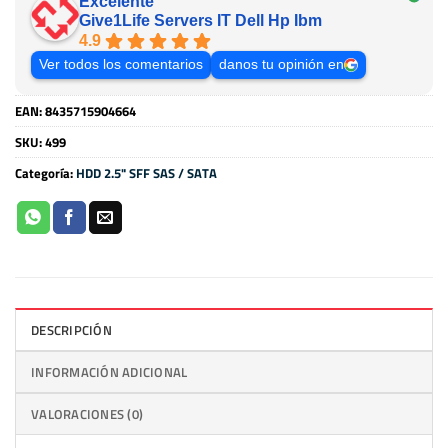
Excelente
Give1Life Servers IT Dell Hp Ibm
4.9
Ver todos los comentarios
danos tu opinión en
EAN:
8435715904664
SKU:
499
Categoría:
HDD 2.5" SFF SAS / SATA
DESCRIPCIÓN
INFORMACIÓN ADICIONAL
VALORACIONES (0)