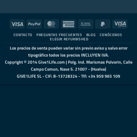
Visa
PayPal
MasterCard
American
Bank
PayPal
Visa
Express
Transfer
2
Elect
CONTACTO
PREGUNTAS FRECUENTES
BLOG
CONÓCENOS
ELEGIR REFURBISHED
Los precios de venta pueden variar sin previo aviso y salvo error
tipográfico todos los precios INCLUYEN IVA.
Copyright © 2014 Give1Life.com | Polg. Ind. Marismas Polvorin, Calle
Campo Comun, Nave 5. 21007 - (Huelva)
GIVE1LIFE SL - CIF: B-13728324 - Tlf: +34 959 965 109