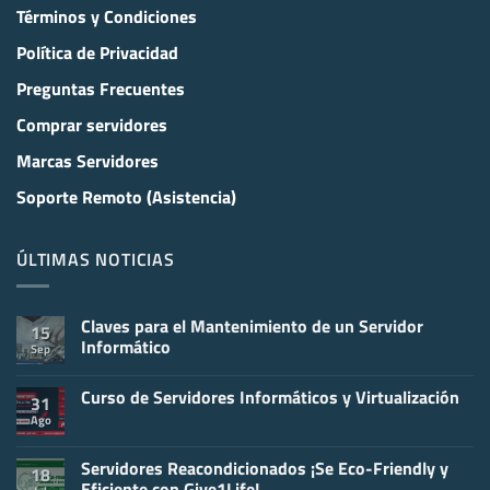
Términos y Condiciones
Política de Privacidad
Preguntas Frecuentes
Comprar servidores
Marcas Servidores
Soporte Remoto (Asistencia)
ÚLTIMAS NOTICIAS
Claves para el Mantenimiento de un Servidor
15
Informático
Sep
No
hay
Curso de Servidores Informáticos y Virtualización
comentarios
31
en
Ago
No
Claves
hay
para
comentarios
el
en
Servidores Reacondicionados ¡Se Eco-Friendly y
Mantenimiento
18
Curso
de
Eficiente con Give1Life!