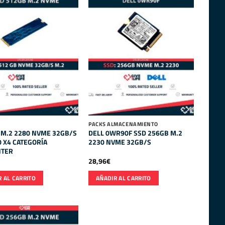
PACKS ALMACENAMIENTO
 M.2 2280 NVME 32GB/S
DELL 0WR90F SSD 256GB M.2
.0 X4 CATEGORÍA
2230 NVME 32GB/S
NTER
28,96
€
 AL CARRITO
AÑADIR AL CARRITO