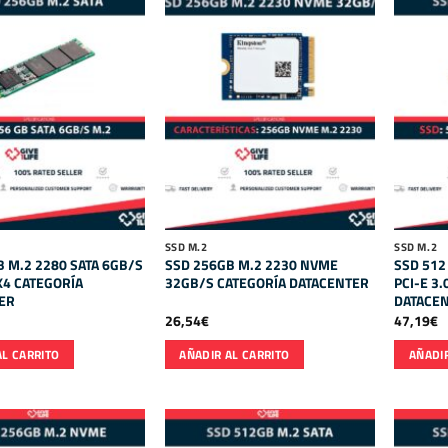
SSD M.2
SSD M.2
 M.2 2280 SATA 6GB/S
SSD 256GB M.2 2230 NVME
SSD 512
 X4 CATEGORÍA
32GB/S CATEGORÍA DATACENTER
PCI-E 3
ER
DATACE
26,54
€
47,19
€
AL CARRITO
AÑADIR AL CARRITO
AÑADIR