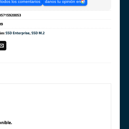
 todos los comentarios
danos tu opinión en
35715920053
09
ías:
SSD Enterprise
,
SSD M.2
nible.