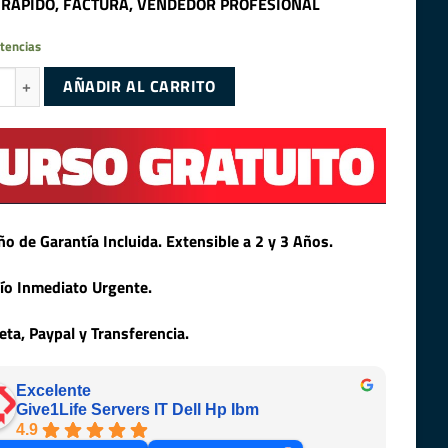
 RAPIDO, FACTURA, VENDEDOR PROFESIONAL
tencias
6GB M.2 MSATA 6GB/S CATEGORÍA DATACENTER cantidad
AÑADIR AL CARRITO
ño de Garantía Incluida. Extensible a 2 y 3 Años.
ío Inmediato Urgente.
jeta, Paypal y Transferencia.
Excelente
Give1Life Servers IT Dell Hp Ibm
4.9