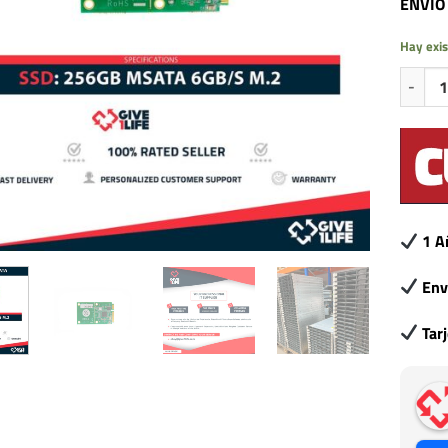
ENVIO
Hay exis
SSD 25
1 A
Env
Tar