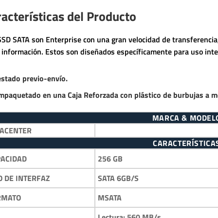
acterísticas del Producto
SSD SATA son Enterprise con una gran velocidad de transferencia,
a información. Estos son diseñados específicamente para uso inte
estado previo-envío.
mpaquetado en una Caja Reforzada con plástico de burbujas a m
MARCA & MODEL
TACENTER
CARACTERÍSTICA
256 GB
PACIDAD
SATA 6GB/S
O DE INTERFAZ
MSATA
RMATO
Lectura: 560 MB/s