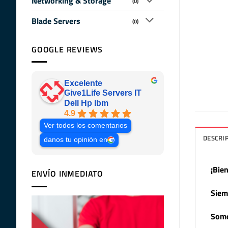
Networking & Storage
(0)
Blade Servers
(0)
GOOGLE REVIEWS
Excelente
Give1Life Servers IT
Dell Hp Ibm
4.9
Ver todos los comentarios
DESCRI
danos tu opinión en
¡Bie
ENVÍO INMEDIATO
Siem
Somo