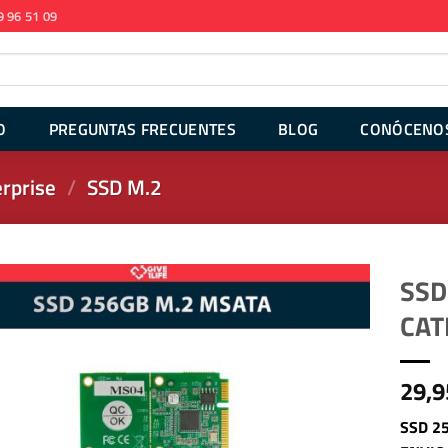
9 96 51 09
O
PREGUNTAS FRECUENTES
BLOG
CONÓCENO
rprise
/
SSD M.2
SSD
CAT
29,9
SSD 2