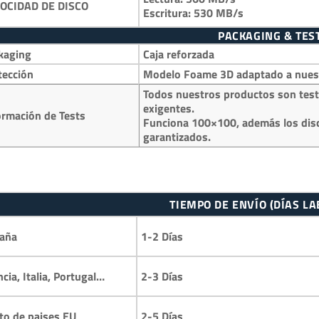
OCIDAD DE DISCO
Escritura: 530 MB/s
PACKAGING & TES
kaging
Caja reforzada
tección
Modelo Foame 3D adaptado a nuestr
Todos nuestros productos son test
exigentes.
ormación de Tests
Funciona 100×100, además los disc
garantizados.
TIEMPO DE ENVÍO (DÍAS L
1-2 Días
aña
2-3 Días
ncia, Italia, Portugal…
2-5 Días
to de paises EU