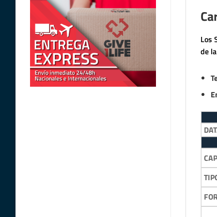
Car
Los 
de l
T
E
DA
CA
TIP
FO