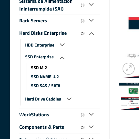
Sistema de Alimentacion
(0)
Ininterrumpida (SAI)
Rack Servers
(0)
Hard Disks Enterprise
(0)
HDD Enterprise
SSD Enterprise
SSD M.2
SSD NVME U.2
SSD SAS / SATA
Hard Drive Caddies
WorkStations
(0)
Components & Parts
(0)