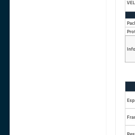
VEL
Pac
Pro
Inf
Esp
Fra
Res