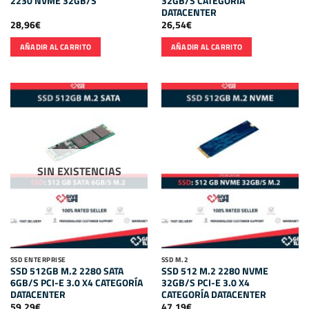
2230 NVME 32GB/S
32GB/S CATEGORÍA
DATACENTER
28,96
€
26,54
€
AÑADIR AL CARRITO
AÑADIR AL CARRITO
SIN EXISTENCIAS
SSD ENTERPRISE
SSD M.2
SSD 512GB M.2 2280 SATA
SSD 512 M.2 2280 NVME
6GB/S PCI-E 3.0 X4 CATEGORÍA
32GB/S PCI-E 3.0 X4
DATACENTER
CATEGORÍA DATACENTER
59,29
€
47,19
€