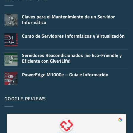
Claves para el Mantenimiento de un Servidor
15
Informático
Sep
No
hay
Curso de Servidores Informáticos y Virtualización
comentarios
31
en
Ago
No
Claves
hay
para
comentarios
el
en
Servidores Reacondicionados ¡Se Eco-Friendly y
Mantenimiento
18
Curso
de
Eficiente con Give1Life!
Jul
de
un
Servidores
Servidor
No
Informáticos
Informático
hay
y
PowerEdge M1000e – Guía e Información
comentarios
09
Virtualización
en
May
No
Servidores
hay
Reacondicionados
comentarios
¡Se
en
Eco-
PowerEdge
GOOGLE REVIEWS
Friendly
M1000e
y
–
Eficiente
Guía
con
e
Give1Life!
Información