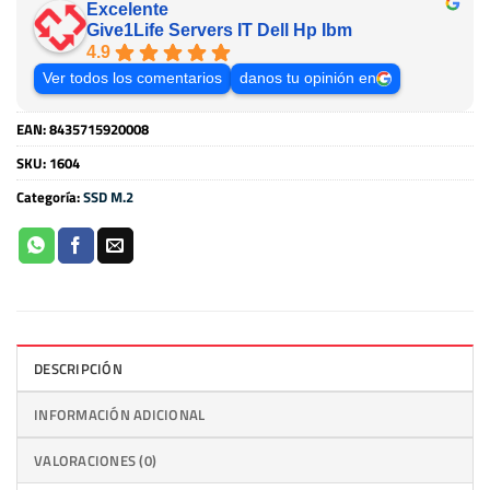
Excelente
Give1Life Servers IT Dell Hp Ibm
4.9
Ver todos los comentarios
danos tu opinión en
EAN:
8435715920008
SKU:
1604
Categoría:
SSD M.2
DESCRIPCIÓN
INFORMACIÓN ADICIONAL
VALORACIONES (0)