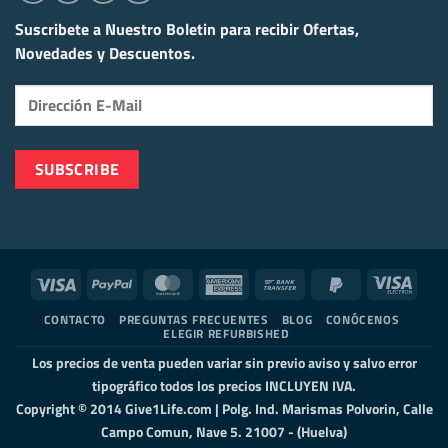
Suscribete a Nuestro Boletin para recibir
Ofertas,
Novedades y Descuentos.
Visa
PayPal
MasterCard
American
Bank
PayPal
Visa
Express
Transfer
2
Elect
CONTACTO
PREGUNTAS FRECUENTES
BLOG
CONÓCENOS
ELEGIR REFURBISHED
Los precios de venta pueden variar sin previo aviso y salvo error
tipográfico todos los precios INCLUYEN IVA.
Copyright © 2014 Give1Life.com | Polg. Ind. Marismas Polvorin, Calle
Campo Comun, Nave 5. 21007 - (Huelva)