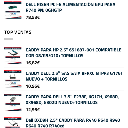
DELL RISER PCI-E ALIMENTACIÓN GPU PARA
R740 PN: 0GHGTP
78,53
€
TOP VENTAS
CADDY PARA HP 2.5" 651687-001 COMPATIBLE
CON G8/G9/G10+TORNILLOS
16,82
€
CADDY DELL 2.5″ SAS SATA 8FKXC NTPP3 G176J
NUEVO + TORNILLOS
10,95
€
CADDY PARA DELL 3.5″ F238F, KG1CH, X968D,
0X968D, G302D NUEVO+TORNILLOS
12,95
€
Dell DXD9H 2.5" CADDY PARA R440 R540 R940
R640 R740 R740xd