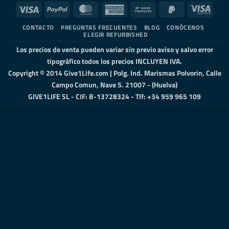
Visa
PayPal
MasterCard
American
Bank
PayPal
Visa
Express
Transfer
2
Elect
CONTACTO
PREGUNTAS FRECUENTES
BLOG
CONÓCENOS
ELEGIR REFURBISHED
Los precios de venta pueden variar sin previo aviso y salvo error
tipográfico todos los precios INCLUYEN IVA.
Copyright © 2014 Give1Life.com | Polg. Ind. Marismas Polvorin, Calle
Campo Comun, Nave 5. 21007 - (Huelva)
GIVE1LIFE SL - CIF: B-13728324 - Tlf: +34 959 965 109