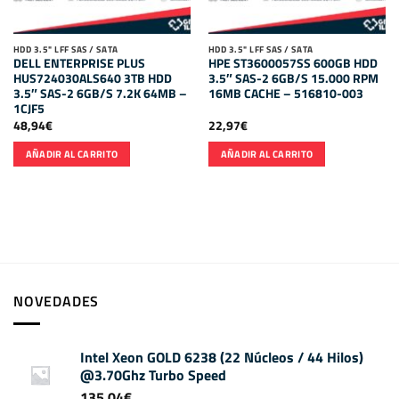
HDD 3.5" LFF SAS / SATA
HDD 3.5" LFF SAS / SATA
DELL ENTERPRISE PLUS
HPE ST3600057SS 600GB HDD
HUS724030ALS640 3TB HDD
3.5″ SAS-2 6GB/S 15.000 RPM
3.5″ SAS-2 6GB/S 7.2K 64MB –
16MB CACHE – 516810-003
1CJF5
48,94
€
22,97
€
AÑADIR AL CARRITO
AÑADIR AL CARRITO
NOVEDADES
Intel Xeon GOLD 6238 (22 Núcleos / 44 Hilos)
@3.70Ghz Turbo Speed
135,04
€