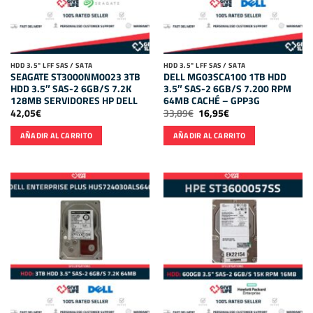
HDD 3.5" LFF SAS / SATA
HDD 3.5" LFF SAS / SATA
SEAGATE ST3000NM0023 3TB
DELL MG03SCA100 1TB HDD
HDD 3.5″ SAS-2 6GB/S 7.2K
3.5″ SAS-2 6GB/S 7.200 RPM
128MB SERVIDORES HP DELL
64MB CACHÉ – GPP3G
El
El
42,05
€
33,89
€
16,95
€
precio
precio
original
actual
AÑADIR AL CARRITO
AÑADIR AL CARRITO
era:
es:
33,89€.
16,95€.