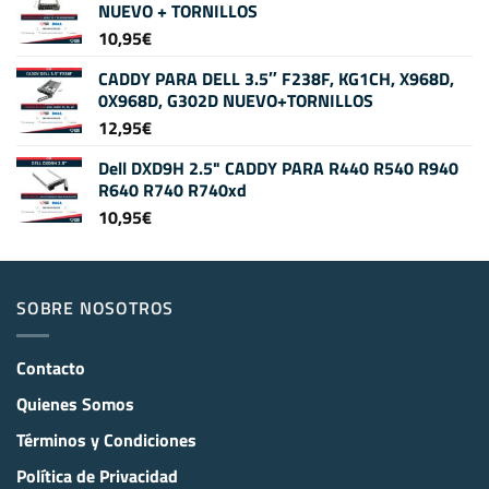
NUEVO + TORNILLOS
10,95
€
CADDY PARA DELL 3.5″ F238F, KG1CH, X968D,
0X968D, G302D NUEVO+TORNILLOS
12,95
€
Dell DXD9H 2.5" CADDY PARA R440 R540 R940
R640 R740 R740xd
10,95
€
SOBRE NOSOTROS
Contacto
Quienes Somos
Términos y Condiciones
Política de Privacidad