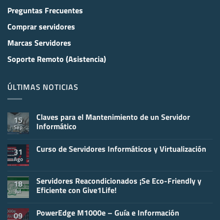
Preguntas Frecuentes
Comprar servidores
Marcas Servidores
Soporte Remoto (Asistencia)
ÚLTIMAS NOTICIAS
Claves para el Mantenimiento de un Servidor
15
Informático
Sep
No
hay
Curso de Servidores Informáticos y Virtualización
comentarios
31
en
Ago
No
Claves
hay
para
comentarios
el
en
Servidores Reacondicionados ¡Se Eco-Friendly y
Mantenimiento
18
Curso
de
Eficiente con Give1Life!
Jul
de
un
Servidores
Servidor
No
Informáticos
Informático
hay
y
PowerEdge M1000e – Guía e Información
comentarios
09
Virtualización
en