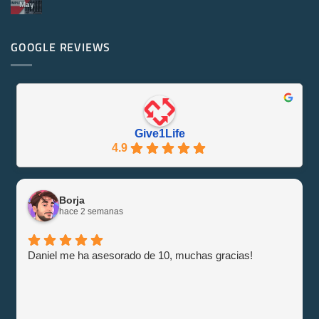
May
No
Servidores
hay
Reacondicionados
comentarios
¡Se
en
Eco-
PowerEdge
GOOGLE REVIEWS
Friendly
M1000e
y
–
Eficiente
Guía
con
e
Give1Life!
Información
Give1Life
4.9
Borja
hace 2 semanas
Daniel me ha asesorado de 10, muchas gracias!