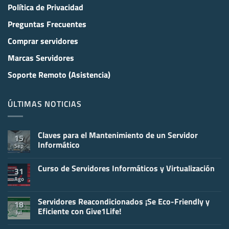
Política de Privacidad
Preguntas Frecuentes
Comprar servidores
Marcas Servidores
Soporte Remoto (Asistencia)
ÚLTIMAS NOTICIAS
Claves para el Mantenimiento de un Servidor
15
Informático
Sep
No
hay
Curso de Servidores Informáticos y Virtualización
comentarios
31
en
Ago
No
Claves
hay
para
comentarios
el
en
Servidores Reacondicionados ¡Se Eco-Friendly y
Mantenimiento
18
Curso
de
Eficiente con Give1Life!
Jul
de
un
Servidores
Servidor
No
Informáticos
Informático
hay