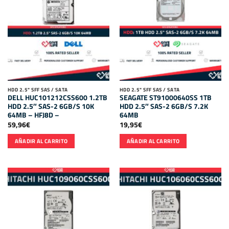
HDD 2.5" SFF SAS / SATA
HDD 2.5" SFF SAS / SATA
DELL HUC101212CSS600 1.2TB
SEAGATE ST91000640SS 1TB
HDD 2.5″ SAS-2 6GB/S 10K
HDD 2.5″ SAS-2 6GB/S 7.2K
64MB – HFJ8D –
64MB
59,96
€
19,95
€
AÑADIR AL CARRITO
AÑADIR AL CARRITO