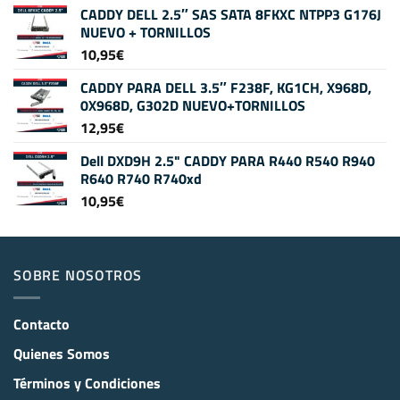
CADDY DELL 2.5″ SAS SATA 8FKXC NTPP3 G176J
NUEVO + TORNILLOS
10,95
€
CADDY PARA DELL 3.5″ F238F, KG1CH, X968D,
0X968D, G302D NUEVO+TORNILLOS
12,95
€
Dell DXD9H 2.5" CADDY PARA R440 R540 R940
R640 R740 R740xd
10,95
€
SOBRE NOSOTROS
Contacto
Quienes Somos
Términos y Condiciones