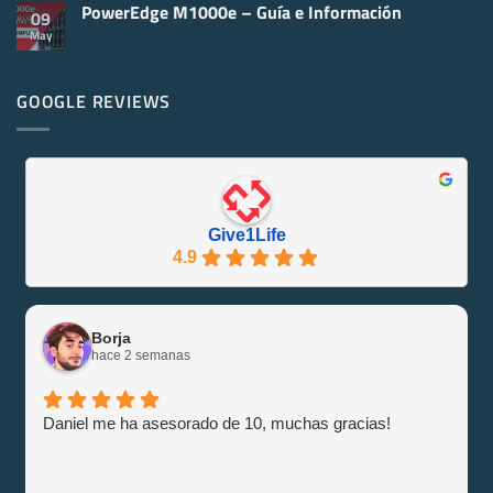
y
PowerEdge M1000e – Guía e Información
comentarios
09
Virtualización
en
May
No
Servidores
hay
Reacondicionados
comentarios
¡Se
en
Eco-
PowerEdge
GOOGLE REVIEWS
Friendly
M1000e
y
–
Eficiente
Guía
con
e
Give1Life!
Información
Give1Life
4.9
Borja
hace 2 semanas
Daniel me ha asesorado de 10, muchas gracias!