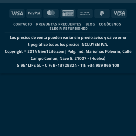
Visa
PayPal
MasterCard
American
Bank
PayPal
Visa
Express
Transfer
2
Elect
CONTACTO
PREGUNTAS FRECUENTES
BLOG
CONÓCENOS
ELEGIR REFURBISHED
Los precios de venta pueden variar sin previo aviso y salvo error
tipográfico todos los precios INCLUYEN IVA.
Copyright © 2014 Give1Life.com | Polg. Ind. Marismas Polvorin, Calle
Campo Comun, Nave 5. 21007 - (Huelva)
GIVE1LIFE SL - CIF: B-13728324 - Tlf: +34 959 965 109