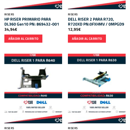
RISERS
RISERS
HP RISER PRIMARIO PARA
DELL RISER 2 PARA R720,
DL360 Gen10 PN: 869432-001
R720XD PN:0FXHMV / 0MPGD9
34,94
€
12,95
€
AÑADIR AL CARRITO
AÑADIR AL CARRITO
RISERS
RISERS