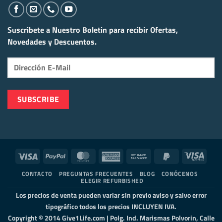
Suscribete a Nuestro Boletin para recibir
Ofertas,
Novedades y Descuentos.
Visa
PayPal
MasterCard
American
Bank
PayPal
Visa
Express
Transfer
2
Elect
CONTACTO
PREGUNTAS FRECUENTES
BLOG
CONÓCENOS
ELEGIR REFURBISHED
Los precios de venta pueden variar sin previo aviso y salvo error
tipográfico todos los precios INCLUYEN IVA.
Copyright © 2014 Give1Life.com | Polg. Ind. Marismas Polvorin, Calle