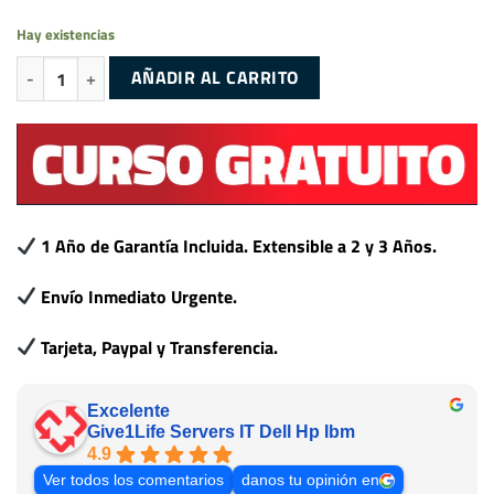
Hay existencias
DELL RISER 2 PARA R710 PN:0MX843 cantidad
AÑADIR AL CARRITO
1 Año de Garantía Incluida. Extensible a 2 y 3 Años.
Envío Inmediato Urgente.
Tarjeta, Paypal y Transferencia.
Excelente
Give1Life Servers IT Dell Hp Ibm
4.9
Ver todos los comentarios
danos tu opinión en