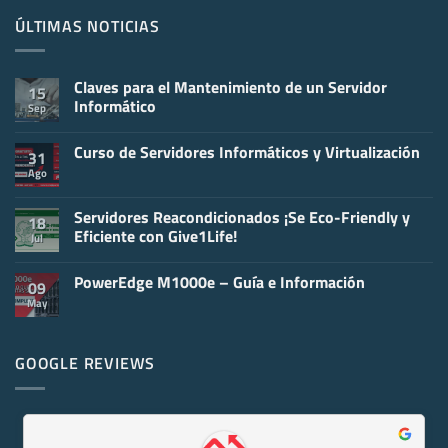
ÚLTIMAS NOTICIAS
Claves para el Mantenimiento de un Servidor
15
Informático
Sep
No
hay
Curso de Servidores Informáticos y Virtualización
comentarios
31
en
Ago
No
Claves
hay
para
comentarios
el
en
Servidores Reacondicionados ¡Se Eco-Friendly y
Mantenimiento
18
Curso
de
Eficiente con Give1Life!
Jul
de
un
Servidores
Servidor
No
Informáticos
Informático
hay
y
PowerEdge M1000e – Guía e Información
comentarios
09
Virtualización
en
May
No
Servidores
hay
Reacondicionados
comentarios
¡Se
en
Eco-
PowerEdge
GOOGLE REVIEWS
Friendly
M1000e
y
–
Eficiente
Guía
con
e
Give1Life!
Información