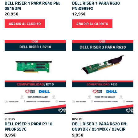
DELL RISER 1 PARA R640 PN:
DELL RISER 1 PARA R630
0815DM
PN:0999FX
20,95
€
12,95
€
AÑADIR AL CARRITO
AÑADIR AL CARRITO
RISERS
RISERS
DELL RISER 1 PARA R710
DELL RISER 3 PARA R620 PN:
PN:0R557C
0N9YDK / 051MXX / 034CJP
9,95
€
9,95
€