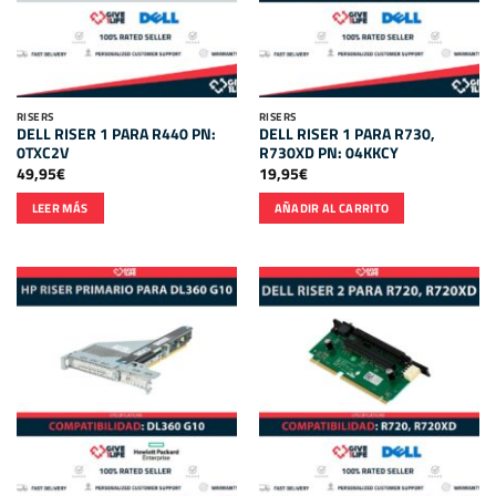
RISERS
RISERS
DELL RISER 1 PARA R440 PN:
DELL RISER 1 PARA R730,
0TXC2V
R730XD PN: 04KKCY
49,95
€
19,95
€
LEER MÁS
AÑADIR AL CARRITO