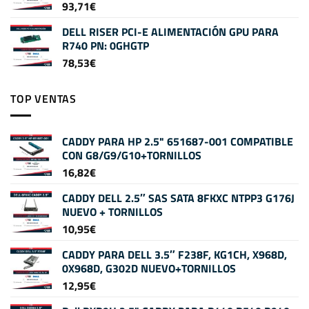
93,71
€
DELL RISER PCI-E ALIMENTACIÓN GPU PARA
R740 PN: 0GHGTP
78,53
€
TOP VENTAS
CADDY PARA HP 2.5" 651687-001 COMPATIBLE
CON G8/G9/G10+TORNILLOS
16,82
€
CADDY DELL 2.5″ SAS SATA 8FKXC NTPP3 G176J
NUEVO + TORNILLOS
10,95
€
CADDY PARA DELL 3.5″ F238F, KG1CH, X968D,
0X968D, G302D NUEVO+TORNILLOS
12,95
€