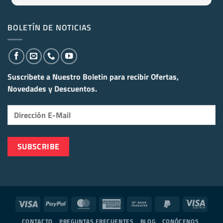
BOLETÍN DE NOTICIAS
Suscribete a Nuestro Boletin para recibir
Ofertas,
Novedades y Descuentos.
Visa
PayPal
MasterCard
American
Bank
PayPal
Visa
Express
Transfer
2
Elect
CONTACTO
PREGUNTAS FRECUENTES
BLOG
CONÓCENOS