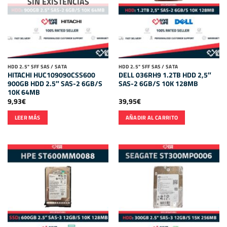
SIN EXISTENCIAS
HDD 2.5" SFF SAS / SATA
HDD 2.5" SFF SAS / SATA
HITACHI HUC109090CSS600
DELL 036RH9 1.2TB HDD 2,5″
900GB HDD 2.5″ SAS-2 6GB/S
SAS-2 6GB/S 10K 128MB
10K 64MB
9,93
€
39,95
€
LEER MÁS
AÑADIR AL CARRITO