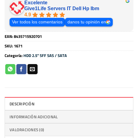
Excelente
Give1Life Servers IT Dell Hp Ibm
4.9
Ver todos los comentarios
danos tu opinión en
EAN:
8435715920701
SKU:
1671
Categoría:
HDD 2.5" SFF SAS / SATA
DESCRIPCIÓN
INFORMACIÓN ADICIONAL
VALORACIONES (0)