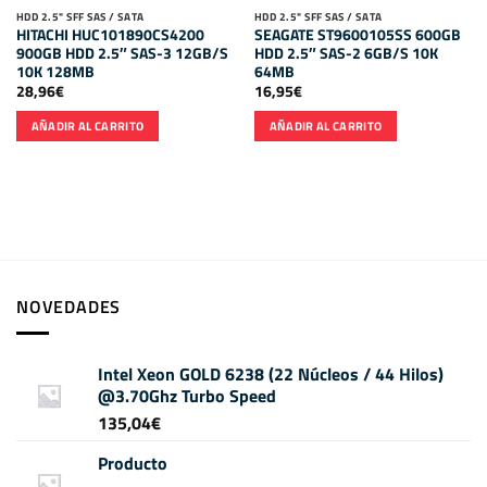
HDD 2.5" SFF SAS / SATA
HDD 2.5" SFF SAS / SATA
HITACHI HUC101890CS4200
SEAGATE ST9600105SS 600GB
900GB HDD 2.5″ SAS-3 12GB/S
HDD 2.5″ SAS-2 6GB/S 10K
10K 128MB
64MB
28,96
€
16,95
€
AÑADIR AL CARRITO
AÑADIR AL CARRITO
NOVEDADES
Intel Xeon GOLD 6238 (22 Núcleos / 44 Hilos)
@3.70Ghz Turbo Speed
135,04
€
Producto