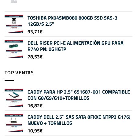
TOSHIBA PX04SMB080 800GB SSD SAS-3
12GB/S 2.5"
93,71
€
DELL RISER PCI-E ALIMENTACIÓN GPU PARA
R740 PN: 0GHGTP
78,53
€
TOP VENTAS
CADDY PARA HP 2.5" 651687-001 COMPATIBLE
CON G8/G9/G10+TORNILLOS
16,82
€
CADDY DELL 2.5″ SAS SATA 8FKXC NTPP3 G176J
NUEVO + TORNILLOS
10,95
€