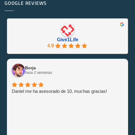
PowerEdge
GOOGLE REVIEWS
Friendly
M1000e
y
–
Eficiente
Guía
con
e
Give1Life!
Información
Give1Life
4.9
Borja
hace 2 semanas
Daniel me ha asesorado de 10, muchas gracias!