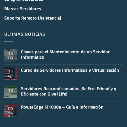
Marcas Servidores
Soporte Remoto (Asistencia)
ÚLTIMAS NOTICIAS
Claves para el Mantenimiento de un Servidor
15
Informático
Sep
No
hay
Curso de Servidores Informáticos y Virtualización
comentarios
31
en
Ago
No
Claves
hay
para
comentarios
el
en
Servidores Reacondicionados ¡Se Eco-Friendly y
Mantenimiento
18
Curso
de
Eficiente con Give1Life!
Jul
de
un
Servidores
Servidor
No
Informáticos
Informático
hay
y
PowerEdge M1000e – Guía e Información
comentarios
09
Virtualización
en
May
No
Servidores
hay
Reacondicionados
comentarios
¡Se
en
Eco-