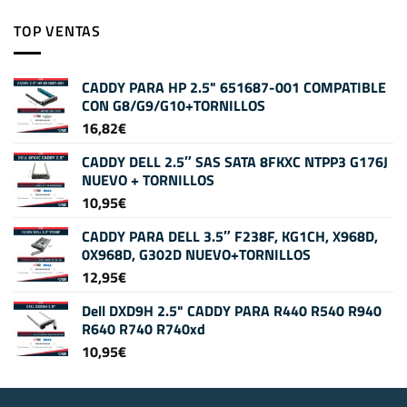
TOP VENTAS
CADDY PARA HP 2.5" 651687-001 COMPATIBLE
CON G8/G9/G10+TORNILLOS
16,82
€
CADDY DELL 2.5″ SAS SATA 8FKXC NTPP3 G176J
NUEVO + TORNILLOS
10,95
€
CADDY PARA DELL 3.5″ F238F, KG1CH, X968D,
0X968D, G302D NUEVO+TORNILLOS
12,95
€
Dell DXD9H 2.5" CADDY PARA R440 R540 R940
R640 R740 R740xd
10,95
€