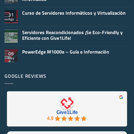
No
hay
Curso de Servidores Informáticos y Virtualización
comentarios
31
en
Ago
No
Claves
hay
para
comentarios
el
en
Servidores Reacondicionados ¡Se Eco-Friendly y
Mantenimiento
18
Curso
de
Eficiente con Give1Life!
Jul
de
un
Servidores
Servidor
No
Informáticos
Informático
hay
y
PowerEdge M1000e – Guía e Información
comentarios
09
Virtualización
en
May
No
Servidores
hay
Reacondicionados
comentarios
¡Se
en
Eco-
PowerEdge
GOOGLE REVIEWS
Friendly
M1000e
y
–
Eficiente
Guía
con
e
Give1Life!
Información
Give1Life
4.9