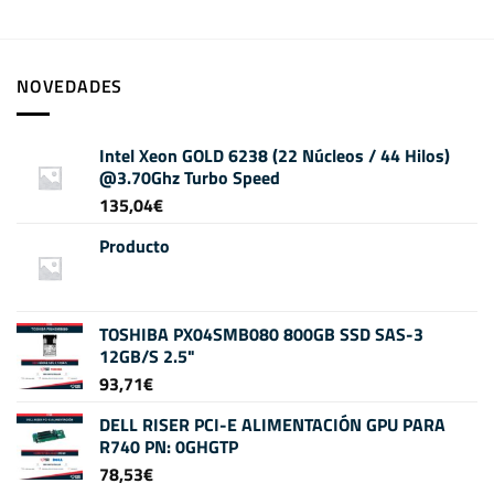
NOVEDADES
Intel Xeon GOLD 6238 (22 Núcleos / 44 Hilos)
@3.70Ghz Turbo Speed
135,04
€
Producto
TOSHIBA PX04SMB080 800GB SSD SAS-3
12GB/S 2.5"
93,71
€
DELL RISER PCI-E ALIMENTACIÓN GPU PARA
R740 PN: 0GHGTP
78,53
€