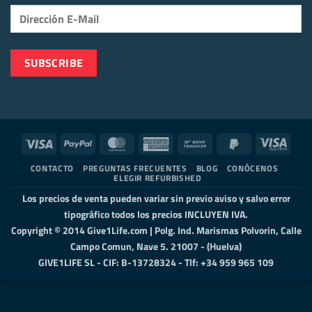
Visa
PayPal
MasterCard
American
Bank
PayPal
Visa
Express
Transfer
2
Elect
CONTACTO
PREGUNTAS FRECUENTES
BLOG
CONÓCENOS
ELEGIR REFURBISHED
Los precios de venta pueden variar sin previo aviso y salvo error
tipográfico todos los precios INCLUYEN IVA.
Copyright © 2014 Give1Life.com | Polg. Ind. Marismas Polvorin, Calle
Campo Comun, Nave 5. 21007 - (Huelva)
GIVE1LIFE SL - CIF: B-13728324 - Tlf: +34 959 965 109